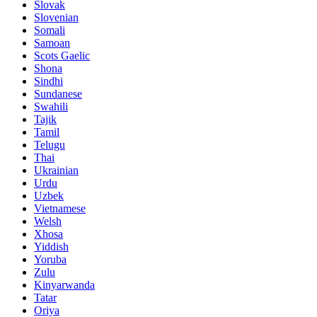
Slovak
Slovenian
Somali
Samoan
Scots Gaelic
Shona
Sindhi
Sundanese
Swahili
Tajik
Tamil
Telugu
Thai
Ukrainian
Urdu
Uzbek
Vietnamese
Welsh
Xhosa
Yiddish
Yoruba
Zulu
Kinyarwanda
Tatar
Oriya