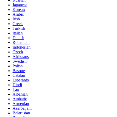
Russian
Japanese
Korean
Arabic
Irish
Greek
Turkish
Italian
Danish
Romanian
Indonesian
Czech
Afrikaans
Swedish
Polish
Basque
Catalan
Esperanto
Hindi
Lao
Albanian
Amharic
Armenian
Azerbaijani
Belarusian